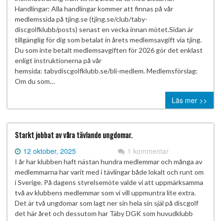
Handlingar: Alla handlingar kommer att finnas på vår
medlemssida på tjing.se (tjing.se/club/taby-
discgolfklubb/posts) senast en vecka innan mötet.Sidan är
tillgänglig för dig som betalat in årets medlemsavgift via tjing.
Du som inte betalt medlemsavgiften för 2026 gör det enklast
enligt instruktionerna på vår
hemsida: tabydiscgolfklubb.se/bli-medlem. Medlemsförslag:
Om du som…
Läs mer >>
Starkt jobbat av våra tävlande ungdomar.
12 oktober, 2025
1 kommentar
I år har klubben haft nästan hundra medlemmar och många av
medlemmarna har varit med i tävlingar både lokalt och runt om
i Sverige. På dagens styrelsemöte valde vi att uppmärksamma
två av klubbens medlemmar som vi vill uppmuntra lite extra.
Det är två ungdomar som lagt ner sin hela sin själ på discgolf
det här året och dessutom har Täby DGK som huvudklubb