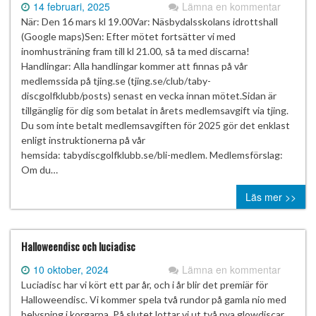
14 februari, 2025
Lämna en kommentar
När: Den 16 mars kl 19.00Var: Näsbydalsskolans idrottshall
(Google maps)Sen: Efter mötet fortsätter vi med
inomhusträning fram till kl 21.00, så ta med discarna!
Handlingar: Alla handlingar kommer att finnas på vår
medlemssida på tjing.se (tjing.se/club/taby-
discgolfklubb/posts) senast en vecka innan mötet.Sidan är
tillgänglig för dig som betalat in årets medlemsavgift via tjing.
Du som inte betalt medlemsavgiften för 2025 gör det enklast
enligt instruktionerna på vår
hemsida: tabydiscgolfklubb.se/bli-medlem. Medlemsförslag:
Om du…
Läs mer >>
Halloweendisc och luciadisc
10 oktober, 2024
Lämna en kommentar
Luciadisc har vi kört ett par år, och i år blir det premiär för
Halloweendisc. Vi kommer spela två rundor på gamla nio med
belysning i korgarna. På slutet lottar vi ut två nya glowdiscar