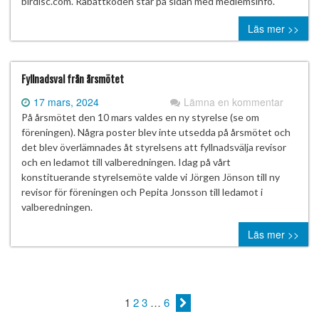
birdisc.com. Rabattkoden står på sidan med medlemsinfo.
Läs mer >>
Fyllnadsval från årsmötet
17 mars, 2024
Lämna en kommentar
På årsmötet den 10 mars valdes en ny styrelse (se om
föreningen). Några poster blev inte utsedda på årsmötet och
det blev överlämnades åt styrelsens att fyllnadsvälja revisor
och en ledamot till valberedningen. Idag på vårt
konstituerande styrelsemöte valde vi Jörgen Jönson till ny
revisor för föreningen och Pepita Jonsson till ledamot i
valberedningen.
Läs mer >>
1
2
3
…
6