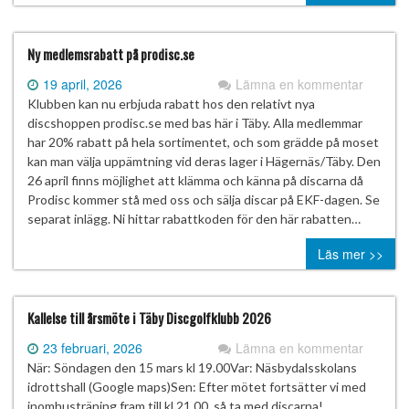
Ny medlemsrabatt på prodisc.se
19 april, 2026
Lämna en kommentar
Klubben kan nu erbjuda rabatt hos den relativt nya
discshoppen prodisc.se med bas här i Täby. Alla medlemmar
har 20% rabatt på hela sortimentet, och som grädde på moset
kan man välja uppämtning vid deras lager i Hägernäs/Täby. Den
26 april finns möjlighet att klämma och känna på discarna då
Prodisc kommer stå med oss och sälja discar på EKF-dagen. Se
separat inlägg. Ni hittar rabattkoden för den här rabatten…
Läs mer >>
Kallelse till årsmöte i Täby Discgolfklubb 2026
23 februari, 2026
Lämna en kommentar
När: Söndagen den 15 mars kl 19.00Var: Näsbydalsskolans
idrottshall (Google maps)Sen: Efter mötet fortsätter vi med
inomhusträning fram till kl 21.00, så ta med discarna!