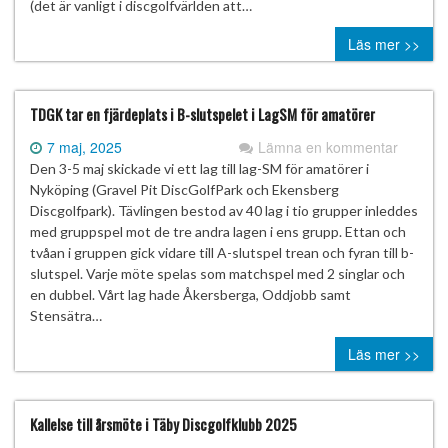
(det är vanligt i discgolfvärlden att…
Läs mer >>
TDGK tar en fjärdeplats i B-slutspelet i LagSM för amatörer
7 maj, 2025
Lämna en kommentar
Den 3-5 maj skickade vi ett lag till lag-SM för amatörer i
Nyköping (Gravel Pit DiscGolfPark och Ekensberg
Discgolfpark). Tävlingen bestod av 40 lag i tio grupper inleddes
med gruppspel mot de tre andra lagen i ens grupp. Ettan och
tvåan i gruppen gick vidare till A-slutspel trean och fyran till b-
slutspel. Varje möte spelas som matchspel med 2 singlar och
en dubbel. Vårt lag hade Åkersberga, Oddjobb samt
Stensätra…
Läs mer >>
Kallelse till årsmöte i Täby Discgolfklubb 2025