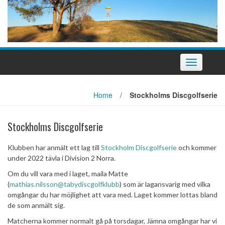
Slå
på/av
navigering
Home
/
Stockholms Discgolfserie
Stockholms Discgolfserie
Klubben har anmält ett lag till
Stockholm Discgolfserie
och kommer
under 2022 tävla i Division 2 Norra.
Om du vill vara med i laget, maila Matte
(
mathias.nilsson@tabydiscgolfklubb
) som är lagansvarig med vilka
omgångar du har möjlighet att vara med. Laget kommer lottas bland
de som anmält sig.
Matcherna kommer normalt gå på torsdagar, Jämna omgångar har vi