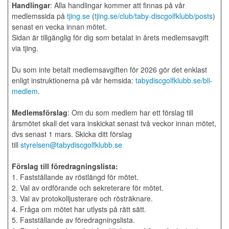
Handlingar
: Alla handlingar kommer att finnas på vår
medlemssida på
tjing.se
(
tjing.se/club/taby-discgolfklubb/posts
)
senast en vecka innan mötet.
Sidan är tillgänglig för dig som betalat in årets medlemsavgift
via tjing.
Du som inte betalt medlemsavgiften för 2026 gör det enklast
enligt instruktionerna på vår hemsida:
tabydiscgolfklubb.se/bli-
medlem
.
Medlemsförslag
: Om du som medlem har ett förslag till
årsmötet skall det vara inskickat senast två veckor innan mötet,
dvs senast 1 mars. Skicka ditt förslag
till
styrelsen@tabydiscgolfklubb.se
Förslag till föredragningslista:
1. Fastställande av röstlängd för mötet.
2. Val av ordförande och sekreterare för mötet.
3. Val av protokolljusterare och rösträknare.
4. Fråga om mötet har utlysts på rätt sätt.
5. Fastställande av föredragningslista.