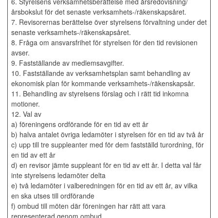
6. Styrelsens verksamhetsberättelse med årsredovisning/
årsbokslut för det senaste verksamhets-/räkenskapsåret.
7. Revisorernas berättelse över styrelsens förvaltning under det
senaste verksamhets-/räkenskapsåret.
8. Fråga om ansvarsfrihet för styrelsen för den tid revisionen
avser.
9. Fastställande av medlemsavgifter.
10. Fastställande av verksamhetsplan samt behandling av
ekonomisk plan för kommande verksamhets-/räkenskapsår.
11. Behandling av styrelsens förslag och i rätt tid inkomna
motioner.
12. Val av
a) föreningens ordförande för en tid av ett år
b) halva antalet övriga ledamöter i styrelsen för en tid av två år
c) upp till tre suppleanter med för dem fastställd turordning, för
en tid av ett år
d) en revisor jämte suppleant för en tid av ett år. I detta val får
inte styrelsens ledamöter delta
e) två ledamöter i valberedningen för en tid av ett år, av vilka
en ska utses till ordförande
f) ombud till möten där föreningen har rätt att vara
representerad genom ombud