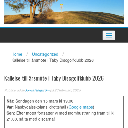
Slå
på/av
navigering
Home
/
Uncategorized
/
Kallelse till årsmöte i Täby Discgolfklubb 2026
Kallelse till årsmöte i Täby Discgolfklubb 2026
Publicerad av
Jonas Högström
på 23 februari, 2026
När
: Söndagen den 15 mars kl 19.00
Var
: Näsbydalsskolans idrottshall (
Google maps
)
Sen
: Efter mötet fortsätter vi med inomhusträning fram till kl
21.00, så ta med discarna!