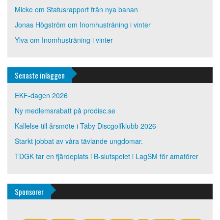
Micke
om
Statusrapport från nya banan
Jonas Högström
om
Inomhusträning i vinter
Ylva
om
Inomhusträning i vinter
Senaste inläggen
EKF-dagen 2026
Ny medlemsrabatt på prodisc.se
Kallelse till årsmöte i Täby Discgolfklubb 2026
Starkt jobbat av våra tävlande ungdomar.
TDGK tar en fjärdeplats i B-slutspelet i LagSM för amatörer
Sponsorer