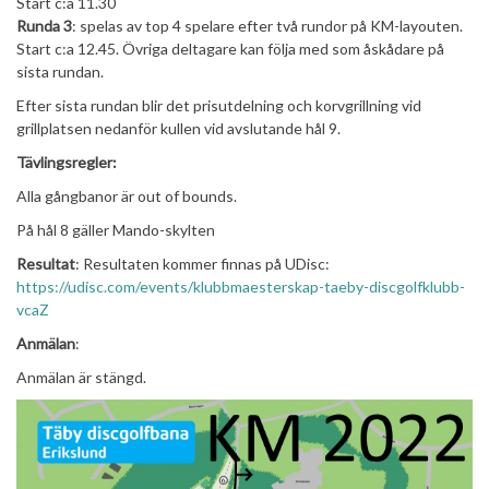
Start c:a 11.30
Runda 3
: spelas av top 4 spelare efter två rundor på KM-layouten.
Start c:a 12.45. Övriga deltagare kan följa med som åskådare på
sista rundan.
Efter sista rundan blir det prisutdelning och korvgrillning vid
grillplatsen nedanför kullen vid avslutande hål 9.
Tävlingsregler:
Alla gångbanor är out of bounds.
På hål 8 gäller Mando-skylten
Resultat
: Resultaten kommer finnas på UDisc:
https://udisc.com/events/klubbmaesterskap-taeby-discgolfklubb-
vcaZ
Anmälan
:
Anmälan är stängd.