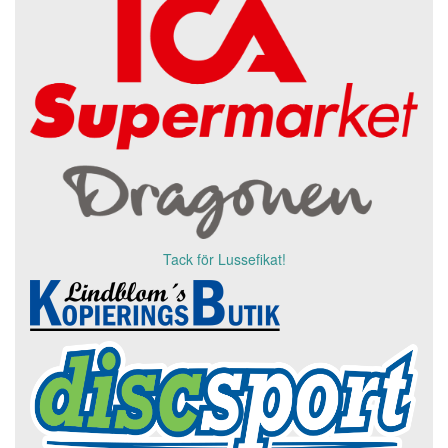
Tack för Lussefikat!