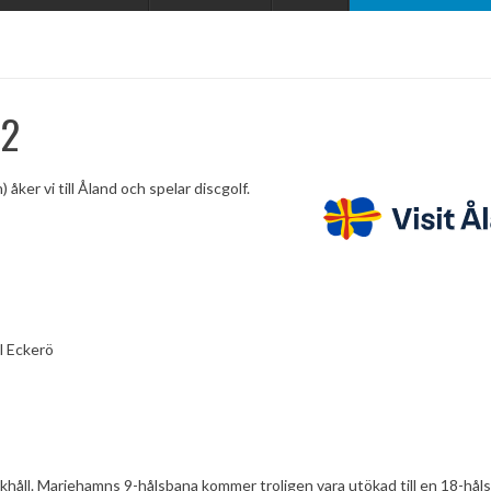
22
ker vi till Åland och spelar discgolf.
l Eckerö
khåll. Mariehamns 9-hålsbana kommer troligen vara utökad till en 18-håls