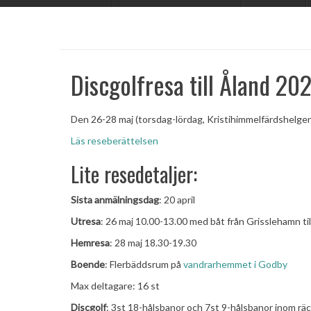
Discgolfresa till Åland 20
Den 26-28 maj (torsdag-lördag, Kristihimmelfärdshelgen) å
Läs reseberättelsen
Lite resedetaljer:
Sista anmälningsdag
: 20 april
Utresa
: 26 maj 10.00-13.00 med båt från Grisslehamn til
Hemresa
: 28 maj 18.30-19.30
Boende
: Flerbäddsrum på
vandrarhemmet i Godby
Max deltagare: 16 st
Discgolf
: 3st 18-hålsbanor och 7st 9-hålsbanor inom räc