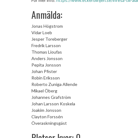
För mer info:
https://www.eckerolinjen.se/inresa-till-al
Anmälda:
Jonas Högstrom
Vidar Loeb
Jesper Toreberger
Fredrik Larsson
Thomas Lioufas
Anders Jonsson
Pepita Jonsson
Johan Pfister
Robin Eriksson
Roberto Zuniga Allende
Mikael Öberg
Johannes Grafström
Johan Larsson Koskela
Joakim Jonsson
Clayton Forssén
Överaskningsgäst
Platser kvar: 0