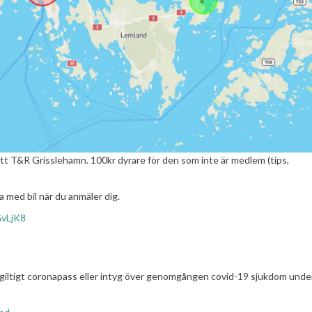
ljett T&R Grisslehamn. 100kr dyrare för den som inte är medlem (tips,
a med bil när du anmäler dig.
GvLjK8
 giltigt coronapass eller intyg över genomgången covid-19 sjukdom unde