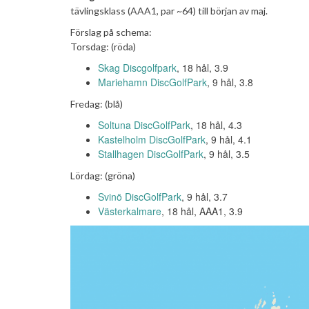
tävlingsklass (AAA1, par ~64) till början av maj.
Förslag på schema:
Torsdag: (röda)
Skag Discgolfpark
, 18 hål, 3.9
Mariehamn DiscGolfPark
, 9 hål, 3.8
Fredag: (blå)
Soltuna DiscGolfPark
, 18 hål, 4.3
Kastelholm DiscGolfPark
, 9 hål, 4.1
Stallhagen DiscGolfPark
, 9 hål, 3.5
Lördag: (gröna)
Svinö DiscGolfPark
, 9 hål, 3.7
Västerkalmare
, 18 hål, AAA1, 3.9