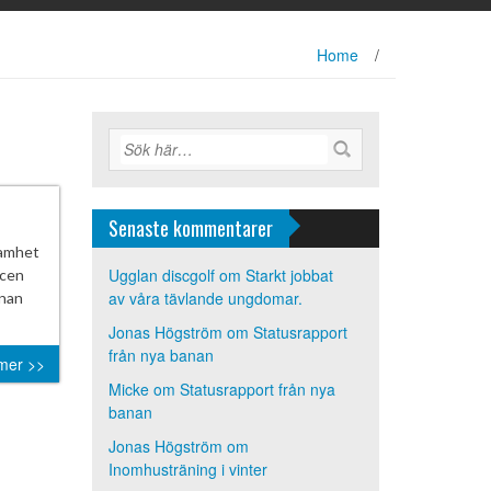
Home
/
Senaste kommentarer
samhet
Ugglan discgolf
om
Starkt jobbat
scen
av våra tävlande ungdomar.
anan
Jonas Högström
om
Statusrapport
från nya banan
mer >>
Micke
om
Statusrapport från nya
banan
Jonas Högström
om
Inomhusträning i vinter