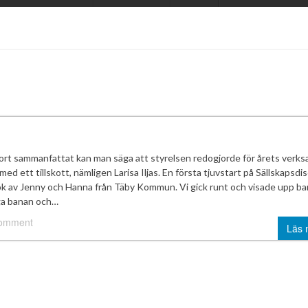
ort sammanfattat kan man säga att styrelsen redogjorde för årets verk
ed ett tillskott, nämligen Larisa Iljas. En första tjuvstart på Sällskapsdi
ök av Jenny och Hanna från Täby Kommun. Vi gick runt och visade upp b
ga banan och…
comment
Läs 