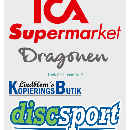
Tack för Lussefikat!