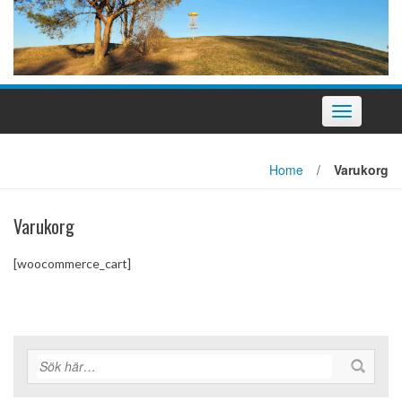
Slå
på/av
navigering
Home
/
Varukorg
Varukorg
[woocommerce_cart]