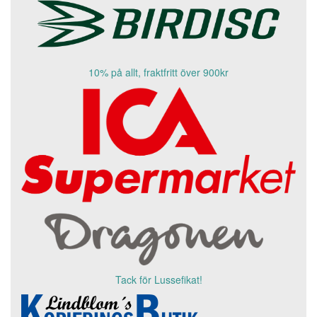
10% på allt, fraktfritt över 900kr
Tack för Lussefikat!