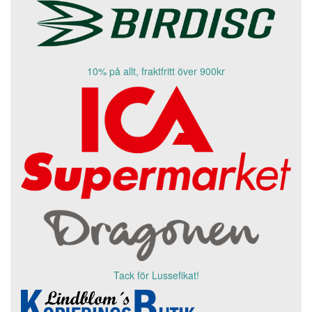
10% på allt, fraktfritt över 900kr
Tack för Lussefikat!