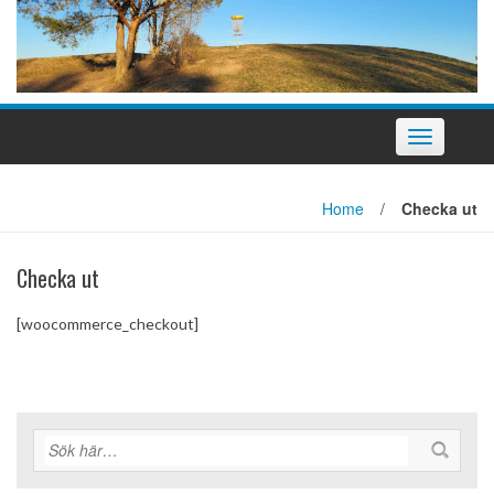
Slå
på/av
navigering
Home
/
Checka ut
Checka ut
[woocommerce_checkout]