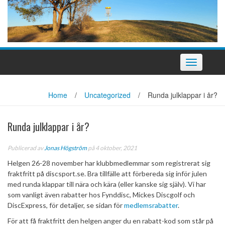
Slå
på/av
navigering
Home
/
Uncategorized
/
Runda julklappar i år?
Runda julklappar i år?
Publicerad av
Jonas Högström
på 4 oktober, 2021
Helgen 26-28 november har klubbmedlemmar som registrerat sig
fraktfritt på discsport.se. Bra tillfälle att förbereda sig inför julen
med runda klappar till nära och kära (eller kanske sig själv). Vi har
som vanligt även rabatter hos Fynddisc, Mickes Discgolf och
DiscExpress, för detaljer, se sidan för
medlemsrabatter
.
För att få fraktfritt den helgen anger du en rabatt-kod som står på