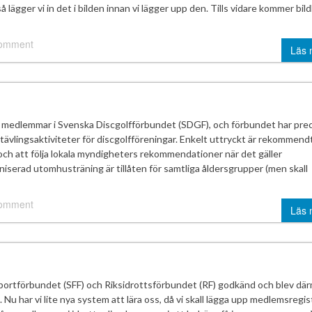
så lägger vi in det i bilden innan vi lägger upp den. Tills vidare kommer bil
comment
Läs 
it medlemmar i Svenska Discgolfförbundet (SDGF), och förbundet har prec
ävlingsaktiviteter för discgolfföreningar. Enkelt uttryckt är rekommend
 och att följa lokala myndigheters rekommendationer när det gäller
aniserad utomhusträning är tillåten för samtliga åldersgrupper (men skall
comment
Läs 
esportförbundet (SFF) och Riksidrottsförbundet (RF) godkänd och blev dä
 har vi lite nya system att lära oss, då vi skall lägga upp medlemsregis