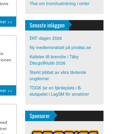
Ylva
om
Inomhusträning i vinter
dbyte
mer >>
Senaste inläggen
EKF-dagen 2026
Ny medlemsrabatt på prodisc.se
is
Kallelse till årsmöte i Täby
tionen
Discgolfklubb 2026
Starkt jobbat av våra tävlande
ungdomar.
TDGK tar en fjärdeplats i B-
mer >>
slutspelet i LagSM för amatörer
Sponsorer
rmed
tret