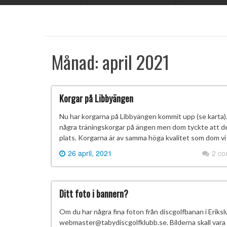
Månad:
april 2021
Korgar på Libbyängen
Nu har korgarna på Libbyängen kommit upp (se karta).
några träningskorgar på ängen men dom tyckte att det
plats. Korgarna är av samma höga kvalitet som dom vi 
26 april, 2021
2 c
Ditt foto i bannern?
Om du har några fina foton från discgolfbanan i Erikslu
webmaster@tabydiscgolfklubb.se. Bilderna skall vara i 