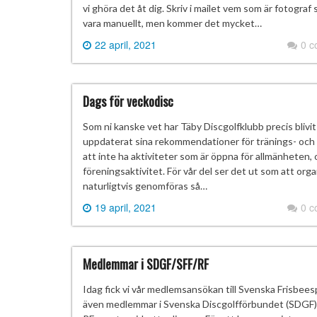
vi ghöra det åt dig. Skriv i mailet vem som är fotograf 
vara manuellt, men kommer det mycket…
22 april, 2021
0 
Dags för veckodisc
Som ni kanske vet har Täby Discgolfklubb precis bliv
uppdaterat sina rekommendationer för tränings- och t
att inte ha aktiviteter som är öppna för allmänheten,
föreningsaktivitet. För vår del ser det ut som att org
naturligtvis genomföras så…
19 april, 2021
0 
Medlemmar i SDGF/SFF/RF
Idag fick vi vår medlemsansökan till Svenska Frisbe
även medlemmar i Svenska Discgolfförbundet (SDGF). Nu