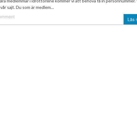
 våra medlemmar i idrottonline kommer vi att behöva få in personnummer. 
vår sajt. Du som är medlem…
comment
Läs 