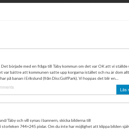
 Det började med en fråga till Täby kommun om det var OK att vi ställde 
 var bättre att kommunen satte upp korgarna istället och nu är dom all
har på banan i Erikslund (från DiscGolfPark). Vi hoppas det blir en…
omments
Läs 
nd/Täby och vill synas i bannern, skicka bilderna till
storleken 744×245 pixlar. Om du inte har möjlighet att klippa bilden själ