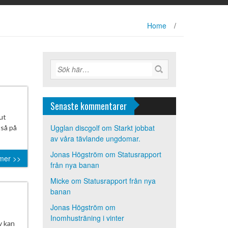
Home
/
Senaste kommentarer
ut
Ugglan discgolf
om
Starkt jobbat
tså på
av våra tävlande ungdomar.
Jonas Högström
om
Statusrapport
mer >>
från nya banan
Micke
om
Statusrapport från nya
banan
Jonas Högström
om
Inomhusträning i vinter
v kan