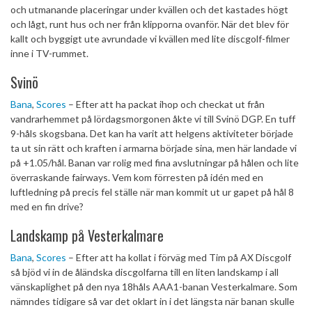
och utmanande placeringar under kvällen och det kastades högt
och lågt, runt hus och ner från klipporna ovanför. När det blev för
kallt och byggigt ute avrundade vi kvällen med lite discgolf-filmer
inne i TV-rummet.
Svinö
Bana
,
Scores
– Efter att ha packat ihop och checkat ut från
vandrarhemmet på lördagsmorgonen åkte vi till Svinö DGP. En tuff
9-håls skogsbana. Det kan ha varit att helgens aktiviteter började
ta ut sin rätt och kraften i armarna började sina, men här landade vi
på +1.05/hål. Banan var rolig med fina avslutningar på hålen och lite
överraskande fairways. Vem kom förresten på idén med en
luftledning på precis fel ställe när man kommit ut ur gapet på hål 8
med en fin drive?
Landskamp på Vesterkalmare
Bana
,
Scores
– Efter att ha kollat i förväg med Tim på AX Discgolf
så bjöd vi in de åländska discgolfarna till en liten landskamp i all
vänskaplighet på den nya 18håls AAA1-banan Vesterkalmare. Som
nämndes tidigare så var det oklart in i det längsta när banan skulle