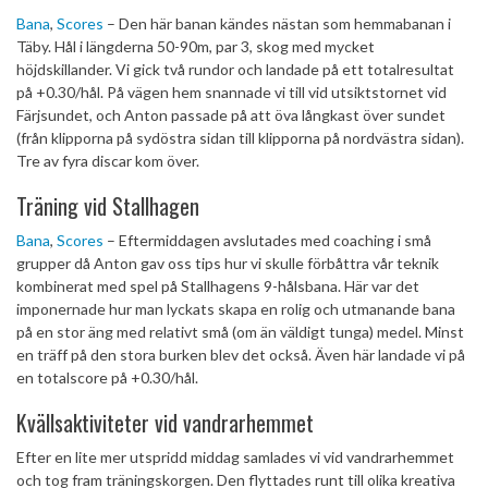
Bana
,
Scores
– Den här banan kändes nästan som hemmabanan i
Täby. Hål i längderna 50-90m, par 3, skog med mycket
höjdskillander. Vi gick två rundor och landade på ett totalresultat
på +0.30/hål. På vägen hem snannade vi till vid utsiktstornet vid
Färjsundet, och Anton passade på att öva långkast över sundet
(från klipporna på sydöstra sidan till klipporna på nordvästra sidan).
Tre av fyra discar kom över.
Träning vid Stallhagen
Bana
,
Scores
– Eftermiddagen avslutades med coaching i små
grupper då Anton gav oss tips hur vi skulle förbåttra vår teknik
kombinerat med spel på Stallhagens 9-hålsbana. Här var det
imponernade hur man lyckats skapa en rolig och utmanande bana
på en stor äng med relativt små (om än väldigt tunga) medel. Minst
en träff på den stora burken blev det också. Även här landade vi på
en totalscore på +0.30/hål.
Kvällsaktiviteter vid vandrarhemmet
Efter en lite mer utspridd middag samlades vi vid vandrarhemmet
och tog fram träningskorgen. Den flyttades runt till olika kreativa