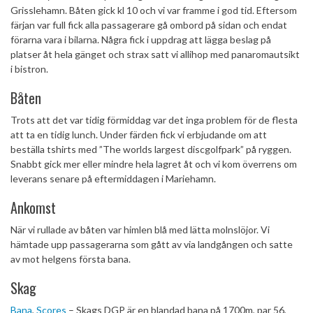
Grisslehamn. Båten gick kl 10 och vi var framme i god tid. Eftersom
färjan var full fick alla passagerare gå ombord på sidan och endat
förarna vara i bilarna. Några fick i uppdrag att lägga beslag på
platser åt hela gänget och strax satt vi allihop med panaromautsikt
i bistron.
Båten
Trots att det var tidig förmiddag var det inga problem för de flesta
att ta en tidig lunch. Under färden fick vi erbjudande om att
beställa tshirts med ”The worlds largest discgolfpark” på ryggen.
Snabbt gick mer eller mindre hela lagret åt och vi kom överrens om
leverans senare på eftermiddagen i Mariehamn.
Ankomst
När vi rullade av båten var himlen blå med lätta molnslöjor. Vi
hämtade upp passagerarna som gått av via landgången och satte
av mot helgens första bana.
Skag
Bana
,
Scores
– Skags DGP är en blandad bana på 1700m, par 56,