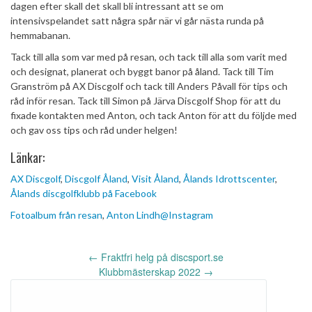
dagen efter skall det skall bli intressant att se om
intensivspelandet satt några spår när vi går nästa runda på
hemmabanan.
Tack till alla som var med på resan, och tack till alla som varit med
och designat, planerat och byggt banor på åland. Tack till Tim
Granström på AX Discgolf och tack till Anders Påvall för tips och
råd inför resan. Tack till Simon på Järva Discgolf Shop för att du
fixade kontakten med Anton, och tack Anton för att du följde med
och gav oss tips och råd under helgen!
Länkar:
AX Discgolf
,
Discgolf Åland
,
Visit Åland
,
Ålands Idrottscenter
,
Ålands discgolfklubb på Facebook
Fotoalbum från resan
,
Anton Lindh@Instagram
Inläggsnavigering
←
Fraktfri helg på discsport.se
Klubbmästerskap 2022
→