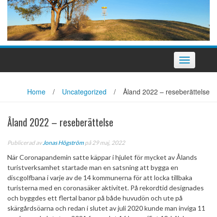
Slå
på/av
navigering
Home
/
Uncategorized
/
Åland 2022 – reseberättelse
Åland 2022 – reseberättelse
Publicerad av
Jonas Högström
på 29 maj, 2022
När Coronapandemin satte käppar i hjulet för mycket av Ålands
turistverksamhet startade man en satsning att bygga en
discgolfbana i varje av de 14 kommunerna för att locka tillbaka
turisterna med en coronasäker aktivitet. På rekordtid designades
och byggdes ett flertal banor på både huvudön och ute på
skärgårdsöarna och redan i slutet av juli 2020 kunde man inviga 11