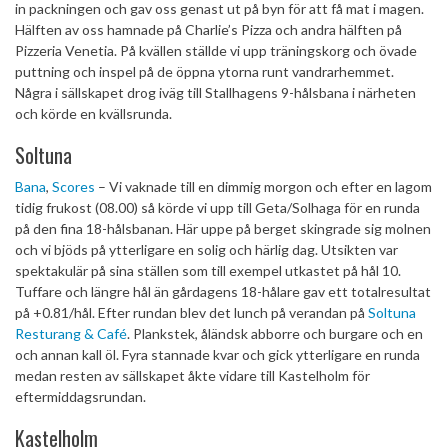
in packningen och gav oss genast ut på byn för att få mat i magen.
Hälften av oss hamnade på Charlie’s Pizza och andra hälften på
Pizzeria Venetia. På kvällen ställde vi upp träningskorg och övade
puttning och inspel på de öppna ytorna runt vandrarhemmet.
Några i sällskapet drog iväg till Stallhagens 9-hålsbana i närheten
och körde en kvällsrunda.
Soltuna
Bana
,
Scores
– Vi vaknade till en dimmig morgon och efter en lagom
tidig frukost (08.00) så körde vi upp till Geta/Solhaga för en runda
på den fina 18-hålsbanan. Här uppe på berget skingrade sig molnen
och vi bjöds på ytterligare en solig och härlig dag. Utsikten var
spektakulär på sina ställen som till exempel utkastet på hål 10.
Tuffare och längre hål än gårdagens 18-hålare gav ett totalresultat
på +0.81/hål. Efter rundan blev det lunch på verandan på
Soltuna
Resturang & Café
. Plankstek, åländsk abborre och burgare och en
och annan kall öl. Fyra stannade kvar och gick ytterligare en runda
medan resten av sällskapet åkte vidare till Kastelholm för
eftermiddagsrundan.
Kastelholm