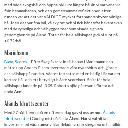
med både skogshål och öppna hål. Lite längre hål än vi var vana vid
från hemmabanan, och den gemensamma reflektionen efter
rundan var att det var VÄLDIGT mycket forehand/anhyzer-vänliga
hål. Men det var fina hål, välskyltat och vi fick här stifta bekantskap
med de rymnliga och välbyggda teer som visade sig vara
genomgående på Åland. Totalt för hela sällskapet gick vi runt på
+0.72/hål.
Mariehamn
Bana
,
Scores
– Efter Skag åkte vi in till banan i Mariehamn och
mötte upp Anders P som levererade våra nya tshirts och gjorde
oss sällskap på rundan. Vädret fortsatte med en härlig Här var det
kortare hål och ett betydligt blåare scorekort. Snitt för hela
sällskapet landade på -0.05. Roberto bjöd på resans första och
enda
Ace
!
Ålands Idrottscenter
Med 27 hål i benen på en eftermiddag gav vi oss av mot
Ålands
Idrottscenter
i Godby, mitt på Fasta Åland. När vi väl hittat
kuverted med våra rumsnycklar delade vi upp sängarna och ställde