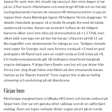
öppna för spel, men det visade sig vara just den sista dagen vi var
på ön. Efter lunch i Mariehamn och med drygt 80 hål och en hel del
övningskastande i benen de senaste 48 timmarna mötte vi upp en
tapper liten skara ålänningar lagom till helgens första duggregn. Vi
delade i blandade grupper så vi skulle få umgås lite med de lokala
spelarna på rundan. Banan var avsevärt tuffare än de tidigare
banorna vilket syns inte mins på slutresultatet på +1.57/hål, men
vilket jobb som lags ner på den här banan. Utkastet på hål 11 var
lika magnifikt som skrämmande för många av oss. Tävligen slutade
med seger för Sverige, tack vare Antons runda på +2 med en god
andraplats till Åland tack vare en stabil runda av Emil Solax på +8.
Ett hedersomnämnande går till tävlingens (med bred marginal)
yngste deltagare, 9-årige Harry Beeks som bor ett par drivar från
första tee, slog drygt halva startfältet på den utmanande banan.
Hatten av för Ålands framtid! Trots regnet fick vi alla en häftig
utmaning och avslutning på vår ålandsresa
Färjan hem
Med knapp marginal hann vi tillbaka till Eckerö och körde ombord på
färjan hem. Det var ett ganska slitet sällskap som åt en välförtjänt
middag. Även om ingen verkade direkt sugen på att gå en runda