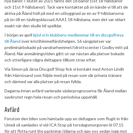
nya banor. I slutet av 2021 fanns det 16 banor (5st 18-hålsbanor
och 11st 9-hålsbanor). Tack vare kontakter på ön kände vi till att de
aktiva på Åland höll på med en utbyggnad av en av 9-hålsbanorna
på ön till en tävlingsklassad AAA1 18-hålsbana, men det var oklart
exakt när den skulle bli spelklar.
I början av april
bjöd vi in klubbens medlemmar till en discgolfresa
till Åland
över kristihimmelfärdshelgen, 16 sängplatser var
preliminärbokade på vandrarhemmet/Idrottscenter i Godby mitt på
Åland. När anmälningstiden gått ut var nästan alla platser bokade
och ytterligare några deltagare tillkom strax efter.
Via Simon på Järva Discgolf Shop fick vi kontakt med Anton Lindh
från Härnösand som följde med på resan som vår privata tränare
och därmed var alla platser på resan fyllda.
Dagarna innan avfärd varierade väderprognoserna får Åland mellan
oavbrutet regn hela resan och periodvisa uppehåll.
Avfärd
Förutom den bilen som hämtade upp en deltagare som flugit in från
Umeå så samlades vi vid ICA Stop på torsdagsmorgonen kl 07.15
för att flytta runt lite packning i bilarna och gav oss sedan iväg mot