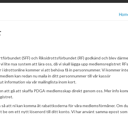
Hom
F
ortförbundet (SFF) och Riksidrottsförbundet (RF) godkänd och blev därm
 lite nya system att lära oss, då vi skall lägga upp medlemsregistret RF
r i idrottonline kommer vi att behöva få in personnummer. Vi kommer inte
medlem kan redan nu maila in ditt personnummer till vår kassör
ut information via vår mailinglista inom kort.
n att gå att skaffa PDGA-medlemsskap direkt genom oss. Mer info kom
gistret.
en så att ni kan komma åt rabattkoderna för våra medlemsförmåner. Om du
tt be om ett nytt lösenord till ditt konto. Vi har använt samma epost som