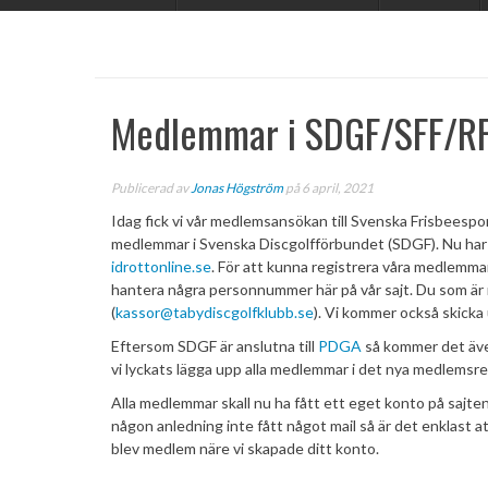
Medlemmar i SDGF/SFF/R
Publicerad av
Jonas Högström
på 6 april, 2021
Idag fick vi vår medlemsansökan till Svenska Frisbeesp
medlemmar i Svenska Discgolfförbundet (SDGF). Nu har vi
idrottonline.se
. För att kunna registrera våra medlemma
hantera några personnummer här på vår sajt. Du som är 
(
kassor@tabydiscgolfklubb.se
). Vi kommer också skicka 
Eftersom SDGF är anslutna till
PDGA
så kommer det äve
vi lyckats lägga upp alla medlemmar i det nya medlemsre
Alla medlemmar skall nu ha fått ett eget konto på sajt
någon anledning inte fått något mail så är det enklast a
blev medlem näre vi skapade ditt konto.