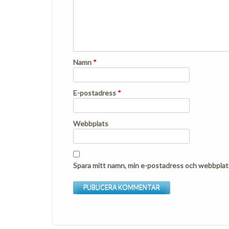
Namn
*
E-postadress
*
Webbplats
Spara mitt namn, min e-postadress och webbplats 