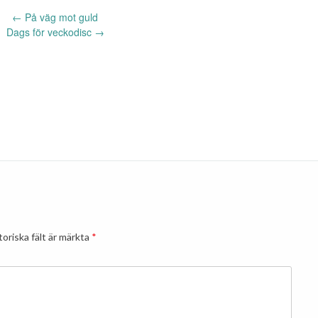
←
På väg mot guld
Dags för veckodisc
→
oriska fält är märkta
*