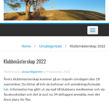
Slå
på/av
navigering
Home
/
Uncategorized
/
Klubbmästerskap 2022
Klubbmästerskap 2022
Publicerad av
Jonas Högström
på 9 september, 2022
Årets klubbmästerskap kommer gå av stapeln söndagen den 18
september. Du hittar all info du behöver och anmälningsformulär
här
. Information har gått ut via mail till klubbens medlemmar och via
facebooksidan och det är just nu 34 deltagare anmälda, men det
finns plats för fler.