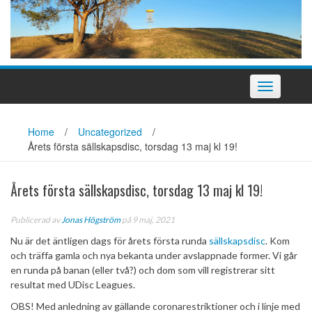
Slå
på/av
navigering
Home
/
Uncategorized
/
Årets första sällskapsdisc, torsdag 13 maj kl 19!
Årets första sällskapsdisc, torsdag 13 maj kl 19!
Publicerad av
Jonas Högström
på 9 maj, 2021
Nu är det äntligen dags för årets första runda
sällskapsdisc
. Kom
och träffa gamla och nya bekanta under avslappnade former. Vi går
en runda på banan (eller två?) och dom som vill registrerar sitt
resultat med UDisc Leagues.
OBS! Med anledning av gällande coronarestriktioner och i linje med