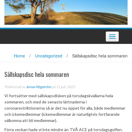
Slå
på/av
navigering
Home
/
Uncategorized
/
Sällskapsdisc hela sommaren
Sällskapsdisc hela sommaren
Publicerad av
Jonas Högström
på 11 juli, 2021
Vi fortsätter med sällskapsdisken på torsdagskvällarna hela
sommaren, och med de senaste lättnaderna i
coronarestriktionerna så är det nu öppet för alla, både medlemmar
och ickemedlemmar (ickemedlemmar är naturligtvis fortfarande
välkomna att bli medlemmar).
Förra veckan hade vi inte mindre än TVÅ ACE på torsdagsgolfen.