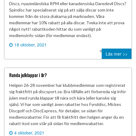
Discs, nyazeeländska RPM eller kanadensiska Daredevil Discs?
Spindisc har specialiserat sig på att sälja discar som inte
kommer från de stora drakarna på marknaden. Våra
medlemmar har 10% rabatt på alla discar. Tveka inte att prova
något nytt! rabattkoden hittar du som vanligt på
medlemsinfo-sidan (för medlemmar endast).
18 oktober, 2021
0 comment
Läs mer >>
Runda julklappar i år?
Helgen 26-28 november har klubbmedlemmar som registrerat
sig fraktfritt på discsport.se. Bra tillfälle att förbereda sig inför
julen med runda klappar till nära och kära (eller kanske sig
själv). Vi har som vanligt även rabatter hos Fynddisc, Mickes
Discgolf och DiscExpress, för detaljer, se sidan för
medlemsrabatter. För att få fraktfritt den helgen anger du en
rabatt-kod som står på sidan för medlemsrabatter.
4 oktober, 2021