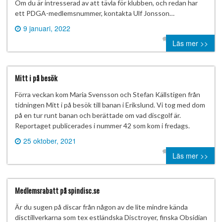
Om du är intresserad av att tävla för klubben, och redan har
ett PDGA-medlemsnummer, kontakta Ulf Jonsson…
9 januari, 2022
0 comment
Läs mer >>
Mitt i på besök
Förra veckan kom Maria Svensson och Stefan Källstigen från
tidningen Mitt i på besök till banan i Erikslund. Vi tog med dom
på en tur runt banan och berättade om vad discgolf är.
Reportaget publicerades i nummer 42 som kom i fredags.
25 oktober, 2021
0 comment
Läs mer >>
Medlemsrabatt på spindisc.se
Är du sugen på discar från någon av de lite mindre kända
disctillverkarna som tex estländska Disctroyer, finska Obsidian