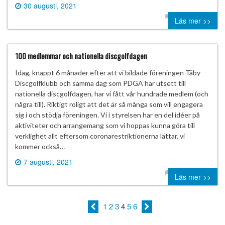
30 augusti, 2021
0 comment
Läs mer >>
100 medlemmar och nationella discgolfdagen
Idag, knappt 6 månader efter att vi bildade föreningen Täby
Discgolfklubb och samma dag som PDGA har utsett till
nationella discgolfdagen, har vi fått vår hundrade medlem (och
några till). Riktigt roligt att det är så många som vill engagera
sig i och stödja föreningen. Vi i styrelsen har en del idéer på
aktiviteter och arrangemang som vi hoppas kunna göra till
verklighet allt eftersom coronarestriktionerna lättar. vi
kommer också…
7 augusti, 2021
0 comment
Läs mer >>
1
2
3
4
5
6