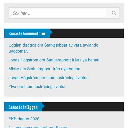
Senaste kommentarer
Ugglan discgolf
om
Starkt jobbat av våra tävlande
ungdomar.
Jonas Högström
om
Statusrapport från nya banan
Micke
om
Statusrapport från nya banan
Jonas Högström
om
Inomhusträning i vinter
Ylva
om
Inomhusträning i vinter
Senaste inläggen
EKF-dagen 2026
Ny medlemsrabatt på prodisc.se