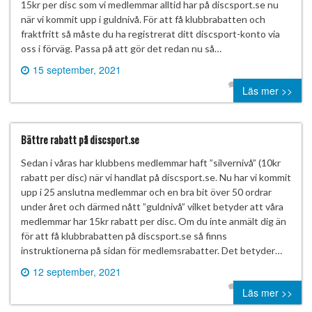
15kr per disc som vi medlemmar alltid har på discsport.se nu
när vi kommit upp i guldnivå. För att få klubbrabatten och
fraktfritt så måste du ha registrerat ditt discsport-konto via
oss i förväg. Passa på att gör det redan nu så…
15 september, 2021
0 comment
Läs mer >>
Bättre rabatt på discsport.se
Sedan i våras har klubbens medlemmar haft ”silvernivå” (10kr
rabatt per disc) när vi handlat på discsport.se. Nu har vi kommit
upp i 25 anslutna medlemmar och en bra bit över 50 ordrar
under året och därmed nått ”guldnivå” vilket betyder att våra
medlemmar har 15kr rabatt per disc. Om du inte anmält dig än
för att få klubbrabatten på discsport.se så finns
instruktionerna på sidan för medlemsrabatter. Det betyder…
12 september, 2021
0 comment
Läs mer >>